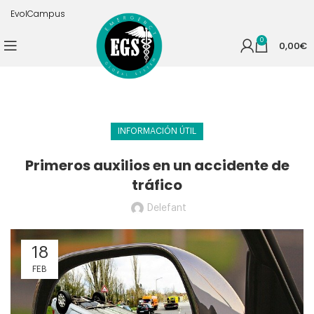
EvolCampus
0
0,00
€
INFORMACIÓN ÚTIL
Primeros auxilios en un accidente de
tráfico
Delefant
18
FEB