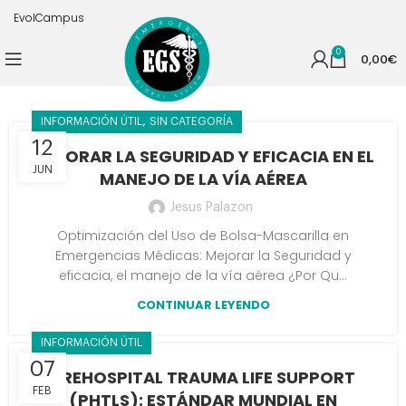
EvolCampus
0
0,00
€
,
INFORMACIÓN ÚTIL
SIN CATEGORÍA
12
MEJORAR LA SEGURIDAD Y EFICACIA EN EL
JUN
MANEJO DE LA VÍA AÉREA
Jesus Palazon
Optimización del Uso de Bolsa-Mascarilla en
Emergencias Médicas: Mejorar la Seguridad y
eficacia, el manejo de la vía aérea ¿Por Qu...
CONTINUAR LEYENDO
INFORMACIÓN ÚTIL
07
PREHOSPITAL TRAUMA LIFE SUPPORT
FEB
(PHTLS): ESTÁNDAR MUNDIAL EN