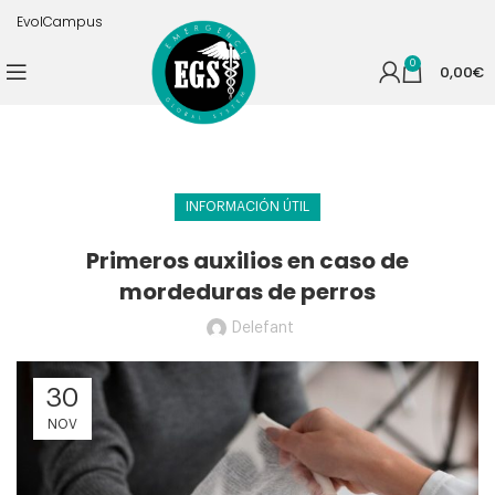
EvolCampus
0
0,00
€
INFORMACIÓN ÚTIL
Primeros auxilios en caso de
mordeduras de perros
Delefant
30
NOV