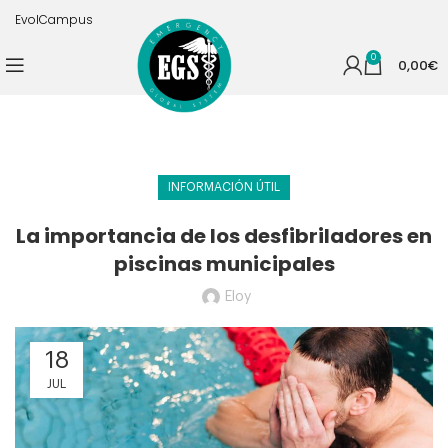
EvolCampus
0
0,00
€
INFORMACIÓN ÚTIL
La importancia de los desfibriladores en
piscinas municipales
Eloy
18
JUL