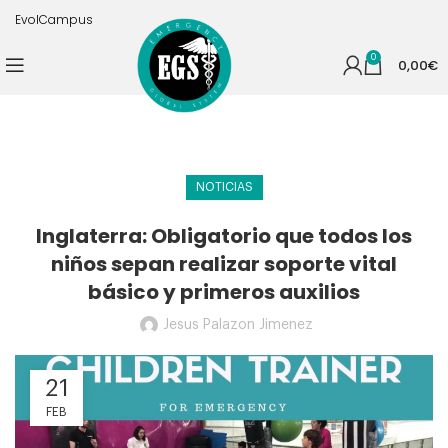
EvolCampus
0
0,00
€
NOTICIAS
Inglaterra: Obligatorio que todos los
niños sepan realizar soporte vital
básico y primeros auxilios
Jesus Palazon Jimenez
21
FEB