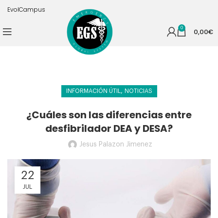
EvolCampus
0
0,00
€
,
INFORMACIÓN ÚTIL
NOTICIAS
¿Cuáles son las diferencias entre
desfibrilador DEA y DESA?
Jesus Palazon Jimenez
22
JUL