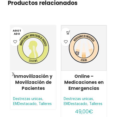
Productos relacionados
AGOT
ADO
Inmovilización y
Online –
Movilización de
Medicaciones en
Pacientes
Emergencias
Destrezas unicas
,
Destrezas unicas
,
EMDestacado
,
Talleres
EMDestacado
,
Talleres
C
49,00
€
p
s