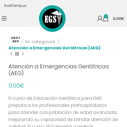
EvolCampus
0
0,00
€
AGOT
Inicio
Sin categorizar
ADO
Atención a Emergencias Geriátricas (AEG)
Atención a Emergencias Geriátricas
(AEG)
0,00
€
El curso de Educación Geriátrica para EMS
prepara a los profesionales prehospitalarios
para atender a la población de edad avanzada,
mejorando su capacidad de brindar atención de
calidad. El curso AEG enseña a realizar