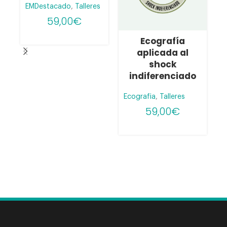
EMDestacado
,
Talleres
59,00
€
Ecografía
aplicada al
shock
indiferenciado
D
E
Ecografia
,
Talleres
59,00
€