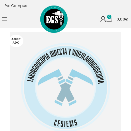
EvolCampus
0
0,00
€
AGOT
ADO