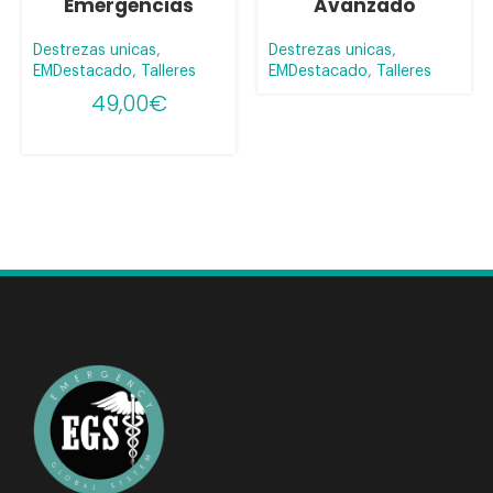
Emergencias
Avanzado
Destrezas unicas
,
Destrezas unicas
,
EMDestacado
,
Talleres
EMDestacado
,
Talleres
49,00
€