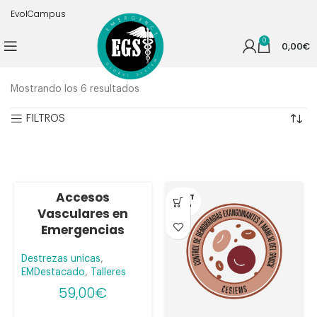
EvolCampus
0
0,00
€
Mostrando los 6 resultados
FILTROS
Accesos
AGOT
ADO
Vasculares en
Emergencias
Destrezas unicas
,
EMDestacado
,
Talleres
59,00
€