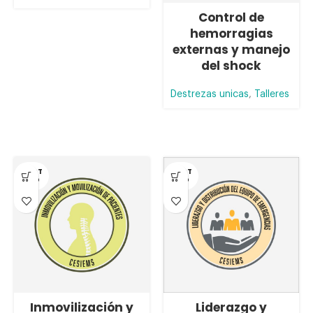
Control de
hemorragias
externas y manejo
del shock
Destrezas unicas
,
Talleres
AGOT
AGOT
ADO
ADO
Inmovilización y
Liderazgo y