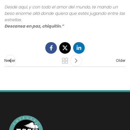
Desde aquí, y con todo el amor del mundo, te mando un
beso enorme allá donde quiera que estés jugando entre las
estrellas.
Descansa en paz, chiquitín
.
”
Newer
Older