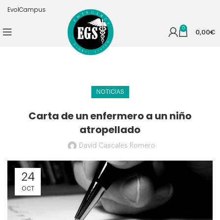
EvolCampus
0
0,00
€
NOTICIAS
Carta de un enfermero a un niño
atropellado
David Cascales Romero
24
OCT