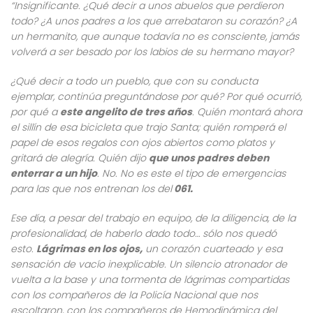
“Insignificante. ¿Qué decir a unos abuelos que perdieron
todo? ¿A unos padres a los que arrebataron su corazón? ¿A
un hermanito, que aunque todavía no es consciente, jamás
volverá a ser besado por los labios de su hermano mayor?
¿Qué decir a todo un pueblo, que con su conducta
ejemplar, continúa preguntándose por qué? Por qué ocurrió,
por qué a
este angelito de tres años
. Quién montará ahora
el sillín de esa bicicleta que trajo Santa; quién romperá el
papel de esos regalos con ojos abiertos como platos y
gritará de alegría. Quién dijo
que unos padres deben
enterrar a un hijo
. No. No es este el tipo de emergencias
para las que nos entrenan los del
061.
Ese día, a pesar del trabajo en equipo, de la diligencia, de la
profesionalidad, de haberlo dado todo… sólo nos quedó
esto.
Lágrimas en los ojos,
un corazón cuarteado y esa
sensación de vacío inexplicable. Un silencio atronador de
vuelta a la base y una tormenta de lágrimas compartidas
con los compañeros de la Policía Nacional que nos
escoltaron, con los compañeros de Hemodinámica del