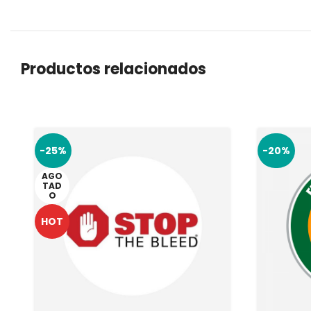
Productos relacionados
-25%
-20%
AGO
TAD
O
HOT