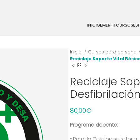
INICIO
EMERFIT
CURSOS
ES
Inicio
Cursos para personal 
Reciclaje Soporte Vital Bási
Reciclaje Sop
Desfibrilaci
80,00
€
Programa docente:
• Parada Cardiorespiratoria