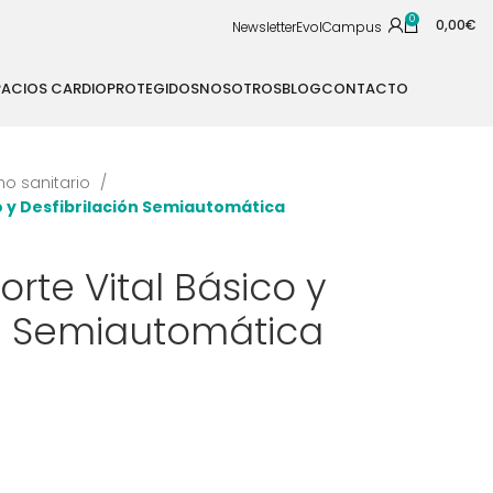
0
0,00
€
Newsletter
EvolCampus
PACIOS CARDIOPROTEGIDOS
NOSOTROS
BLOG
CONTACTO
no sanitario
co y Desfibrilación Semiautomática
orte Vital Básico y
ón Semiautomática