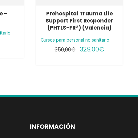
e –
Prehospital Trauma Life
Support First Responder
(PHTLS-FR®) (Valencia)
itario
Cursos para personal no sanitario
329,00
€
350,00
€
INFORMACIÓN