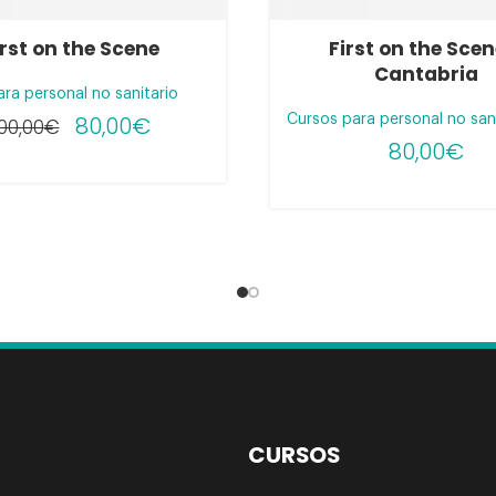
irst on the Scene
First on the Scen
Cantabria
ra personal no sanitario
80,00
€
Cursos para personal no san
00,00
€
80,00
€
CURSOS