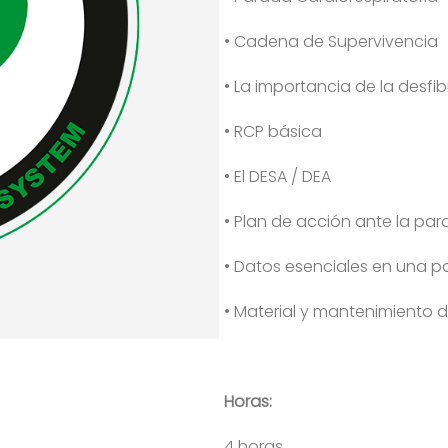
• Cadena de Supervivencia
• La importancia de la desfib
• RCP básica
• El DESA / DEA
• Plan de acción ante la par
• Datos esenciales en una pa
• Material y mantenimiento d
Horas:
4 horas