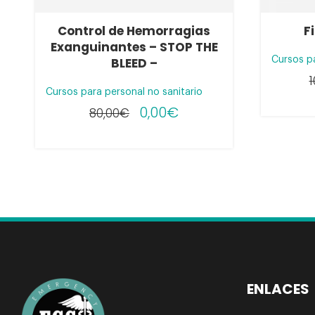
Control de Hemorragias
F
Exanguinantes – STOP THE
BLEED –
Cursos pa
1
Cursos para personal no sanitario
0,00
€
80,00
€
ENLACES