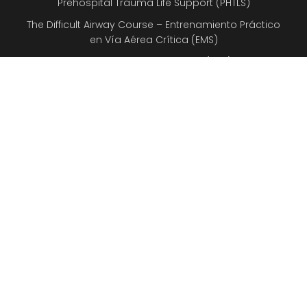
Prehospital Trauma Life Support (PHTLS)
The Difficult Airway Course – Entrenamiento Práctico
en Vía Aérea Crítica (EMS)
Emergency Pediatric Care (EPC)
Advanced Medical Life Support (AMLS)
ESPACIO CARDIOPROTEGIDO
Certificadora de Espacios Cardioprotegidos
El Espacio Cardioprotegido en profundidad
INFORMACIÓN
Aviso Legal
Política de Devoluciones